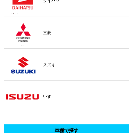
ダイハツ
三菱
スズキ
いすゞ
車種で探す