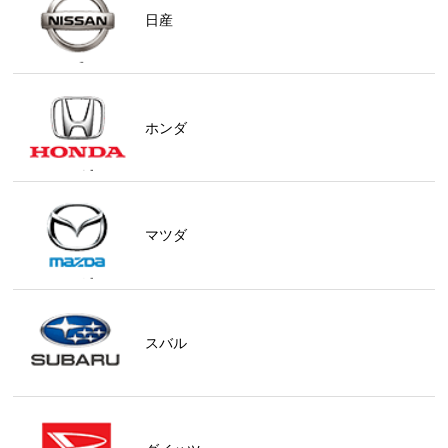
日産
ホンダ
マツダ
スバル